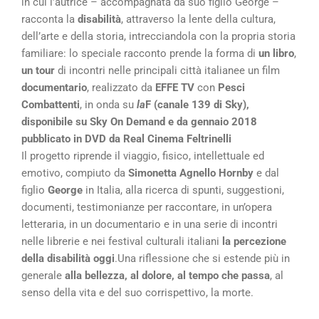
in cui l’autrice – accompagnata da suo figlio George –
racconta la
disabilità
, attraverso la lente della cultura,
dell’arte e della storia, intrecciandola con la propria storia
familiare: lo speciale racconto prende la forma di
un libro
,
un tour
di incontri nelle principali città italianee un film
documentario
, realizzato da
EFFE TV
con
Pesci
Combattenti
, in onda su
la
F (canale 139 di Sky),
disponibile su Sky On Demand e da gennaio 2018
pubblicato in DVD da Real Cinema Feltrinelli
Il progetto riprende il viaggio, fisico, intellettuale ed
emotivo, compiuto da
Simonetta Agnello Hornby
e dal
figlio
George
in Italia, alla ricerca di spunti, suggestioni,
documenti, testimonianze per raccontare, in un’opera
letteraria, in un documentario e in una serie di incontri
nelle librerie e nei festival culturali italiani
la percezione
della disabilità
oggi
.Una riflessione che si estende più in
generale
alla bellezza, al dolore, al tempo che passa
, al
senso della vita e del suo corrispettivo, la morte.