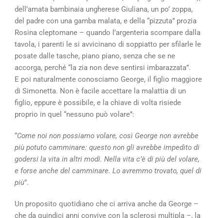
dell’amata bambinaia ungherese Giuliana, un po’ zoppa,
del padre con una gamba malata, e della “pizzuta” prozia
Rosina cleptomane – quando l’argenteria scompare dalla
tavola, i parenti le si avvicinano di soppiatto per sfilarle le
posate dalle tasche, piano piano, senza che se ne
accorga, perché “la zia non deve sentirsi imbarazzata”.
E poi naturalmente conosciamo George, il figlio maggiore
di Simonetta. Non è facile accettare la malattia di un
figlio, eppure è possibile, e la chiave di volta risiede
proprio in quel “nessuno può volare”:
“
Come noi non possiamo volare, così George non avrebbe
più potuto camminare: questo non gli avrebbe impedito di
godersi la vita in altri modi. Nella vita c’è di più del volare,
e forse anche del camminare. Lo avremmo trovato, quel di
più
”.
Un proposito quotidiano che ci arriva anche da George –
che da quindici anni convive con la sclerosi multipla –, la