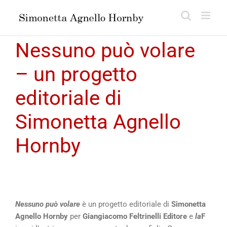
Salta
al
contenuto
Nessuno può volare
– un progetto
editoriale di
Simonetta Agnello
Hornby
Nessuno può volare
è un progetto editoriale di
Simonetta
Agnello Hornby
per
Giangiacomo Feltrinelli Editore
e
la
F