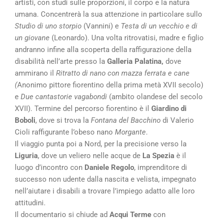
artisti, con studi sulle proporzioni, il corpo e la natura
umana. Concentrerà la sua attenzione in particolare sullo
Studio di uno storpio
(Vannini) e
Testa di un vecchio e di
un giovane
(Leonardo). Una volta ritrovatisi, madre e figlio
andranno infine alla scoperta della raffigurazione della
disabilità nell’arte presso la
Galleria Palatina,
dove
ammirano il
Ritratto di nano con mazza ferrata e cane
(
Anonimo pittore fiorentino della prima metà XVII secolo)
e
Due cantastorie vagabondi
(ambito olandese del secolo
XVII). Termine del percorso fiorentino è il
Giardino di
Boboli
, dove si trova la
Fontana del Bacchino
di Valerio
Cioli raffigurante l’obeso nano
Morgante
.
Il viaggio punta poi a Nord, per la precisione verso la
Liguria
, dove un veliero nelle acque de
La Spezia
è il
luogo d’incontro con
Daniele Regolo
, imprenditore di
successo non udente dalla nascita e velista, impegnato
nell’aiutare i disabili a trovare l’impiego adatto alle loro
attitudini.
Il documentario si chiude ad
Acqui Terme
con