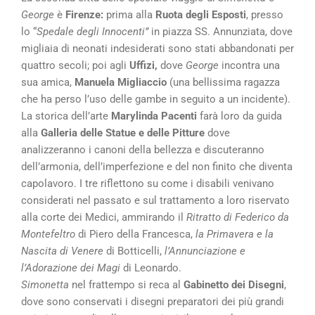
George
è
Firenze:
prima alla
Ruota degli Esposti
, presso
lo “
Spedale degli Innocenti”
in piazza SS. Annunziata, dove
migliaia di neonati indesiderati sono stati abbandonati per
quattro secoli; poi agli
Uffizi,
dove
George
incontra una
sua amica,
Manuela Migliaccio
(una bellissima ragazza
che ha perso l’uso delle gambe in seguito a un incidente).
La storica dell’arte
Marylinda Pacenti
farà loro da guida
alla
Galleria delle Statue e delle Pitture
dove
analizzeranno i canoni della bellezza e discuteranno
dell’armonia, dell’imperfezione e del non finito che diventa
capolavoro. I tre riflettono su come i disabili venivano
considerati nel passato e sul trattamento a loro riservato
alla corte dei Medici, ammirando il
Ritratto di Federico da
Montefeltro
di Piero della Francesca,
la Primavera e la
Nascita di Venere
di Botticelli,
l’Annunciazione e
l’Adorazione dei Magi
di Leonardo.
Simonetta
nel frattempo si reca al
Gabinetto dei Disegni
,
dove sono conservati i disegni preparatori dei più grandi