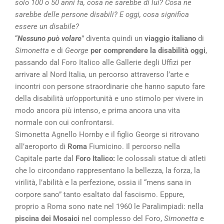
solo 100 o 50 anni fa, cosa ne sarebbe di lui? Cosa ne
sarebbe delle persone disabili? E oggi, cosa significa
essere un disabile?
“
Nessuno può volare
” diventa quindi un
viaggio italiano
di
Simonetta
e di
George
per comprendere la disabilità oggi
,
passando dal Foro Italico alle Gallerie degli Uffizi per
arrivare al Nord Italia, un percorso attraverso l’arte e
incontri con persone straordinarie che hanno saputo fare
della disabilità un’opportunità e uno stimolo per vivere in
modo ancora più intenso, e prima ancora una vita
normale con cui confrontarsi.
Simonetta Agnello Hornby e il figlio George si ritrovano
all’aeroporto di
Roma
Fiumicino. Il percorso nella
Capitale parte dal
Foro Italico:
le colossali statue di atleti
che lo circondano rappresentano la bellezza, la forza, la
virilità, l’abilità e la perfezione, ossia il “mens sana in
corpore sano” tanto esaltato dal fascismo. Eppure,
proprio a Roma sono nate nel 1960 le Paralimpiadi: nella
piscina dei Mosaici
nel complesso del Foro,
Simonetta
e