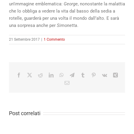
un’immagine emblematica:
George
, nonostante la malattia
che lo obbliga a vedere la vita dal basso della sedia a
rotelle, guarderà per una volta il mondo dall’alto. E sarà
una sorpresa anche per
Simonetta
.
21 Settembre 2017
|
1 Commento
Facebook
X
Reddit
LinkedIn
WhatsApp
Telegram
Tumblr
Pinterest
Vk
Xing
Email
Post correlati