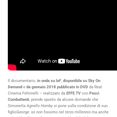
Il documentario,
in onda su
la
F
,
disponibile su Sky On
Demand
e
da gennaio 2018 pubblicato in DVD
da Real
Cinema Feltrinelli – realizzato da
EFFE TV
con
Pesci
Combattenti
, prende spunto da alcune domande che
Simonetta Agnello Hornby
si pone sulla condizione di suo
figlioGeorge:
se non fossimo nel terzo millennio ma anche