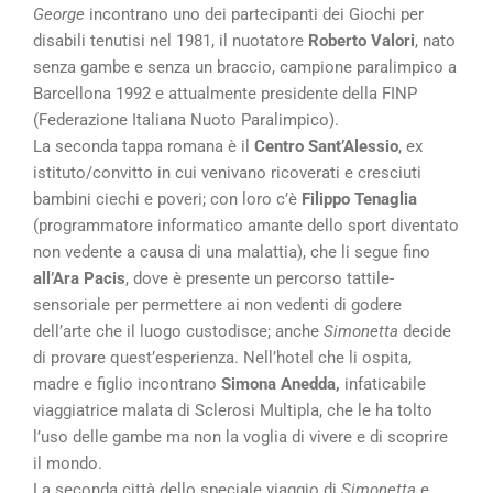
George
incontrano uno dei partecipanti dei Giochi per
disabili tenutisi nel 1981, il nuotatore
Roberto Valori
, nato
senza gambe e senza un braccio, campione paralimpico a
Barcellona 1992 e attualmente presidente della FINP
(Federazione Italiana Nuoto Paralimpico).
La seconda tappa romana è il
Centro Sant’Alessio
, ex
istituto/convitto in cui venivano ricoverati e cresciuti
bambini ciechi e poveri; con loro c’è
Filippo Tenaglia
(programmatore informatico amante dello sport diventato
non vedente a causa di una malattia), che li segue fino
all’Ara Pacis
, dove è presente un percorso tattile-
sensoriale per permettere ai non vedenti di godere
dell’arte che il luogo custodisce; anche
Simonetta
decide
di provare quest’esperienza. Nell’hotel che li ospita,
madre e figlio incontrano
Simona Anedda,
infaticabile
viaggiatrice malata di Sclerosi Multipla, che le ha tolto
l’uso delle gambe ma non la voglia di vivere e di scoprire
il mondo.
La seconda città dello speciale viaggio di
Simonetta
e