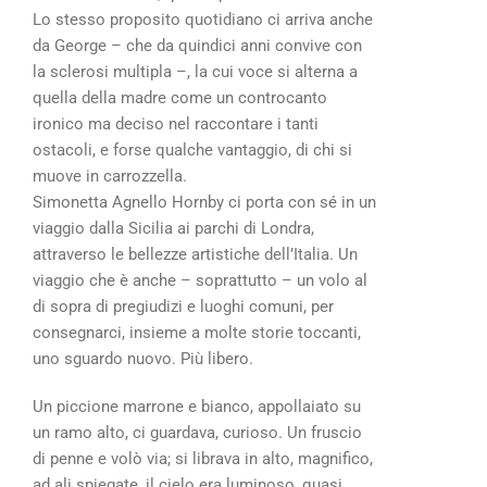
Lo stesso proposito quotidiano ci arriva anche
da George – che da quindici anni convive con
la sclerosi multipla –, la cui voce si alterna a
quella della madre come un controcanto
ironico ma deciso nel raccontare i tanti
ostacoli, e forse qualche vantaggio, di chi si
muove in carrozzella.
Simonetta Agnello Hornby ci porta con sé in un
viaggio dalla Sicilia ai parchi di Londra,
attraverso le bellezze artistiche dell’Italia. Un
viaggio che è anche – soprattutto – un volo al
di sopra di pregiudizi e luoghi comuni, per
consegnarci, insieme a molte storie toccanti,
uno sguardo nuovo. Più libero.
Un piccione marrone e bianco, appollaiato su
un ramo alto, ci guardava, curioso. Un fruscio
di penne e volò via; si librava in alto, magnifico,
ad ali spiegate, il cielo era luminoso, quasi