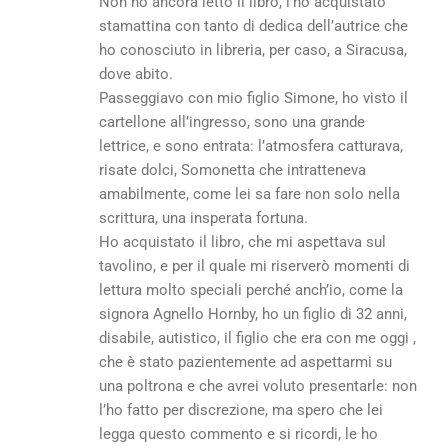
Non ho ancora letto il libro, l’ho acquistato
stamattina con tanto di dedica dell’autrice che
ho conosciuto in libreria, per caso, a Siracusa,
dove abito.
Passeggiavo con mio figlio Simone, ho visto il
cartellone all’ingresso, sono una grande
lettrice, e sono entrata: l’atmosfera catturava,
risate dolci, Somonetta che intratteneva
amabilmente, come lei sa fare non solo nella
scrittura, una insperata fortuna.
Ho acquistato il libro, che mi aspettava sul
tavolino, e per il quale mi riserverò momenti di
lettura molto speciali perché anch’io, come la
signora Agnello Hornby, ho un figlio di 32 anni,
disabile, autistico, il figlio che era con me oggi ,
che è stato pazientemente ad aspettarmi su
una poltrona e che avrei voluto presentarle: non
l’ho fatto per discrezione, ma spero che lei
legga questo commento e si ricordi, le ho