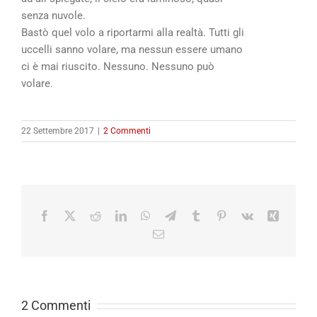
senza nuvole.
Bastò quel volo a riportarmi alla realtà. Tutti gli
uccelli sanno volare, ma nessun essere umano
ci è mai riuscito. Nessuno. Nessuno può
volare.
22 Settembre 2017
|
2 Commenti
Facebook
X
Reddit
LinkedIn
WhatsApp
Telegram
Tumblr
Pinterest
Vk
Xing
Email
2 Commenti