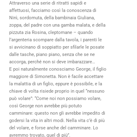
Attraverso una serie di ritratti sapidi e
affettuosi, facciamo così la conoscenza di
Ninì, sordomuta, della bambinaia Giuliana,
zoppa, del padre con una gamba malata, e della
pizzuta zia Rosina, cleptomane – quando
l’argenteria scompare dalla tavola, i parenti le
si avvicinano di soppiatto per sfilarle le posate
dalle tasche, piano piano, senza che se ne
accorga, perché non si deve imbarazzare…
E poi naturalmente conosciamo George, il figlio
maggiore di Simonetta. Non è facile accettare
la malattia di un figlio, eppure è possibile, e la
chiave di volta risiede proprio in quel “nessuno
può volare”: “Come noi non possiamo volare,
così George non avrebbe più potuto
camminare: questo non gli avrebbe impedito di
godersi la vita in altri modi. Nella vita c’è di più
del volare, e forse anche del camminare. Lo
avremmo trovato, quel di più”.