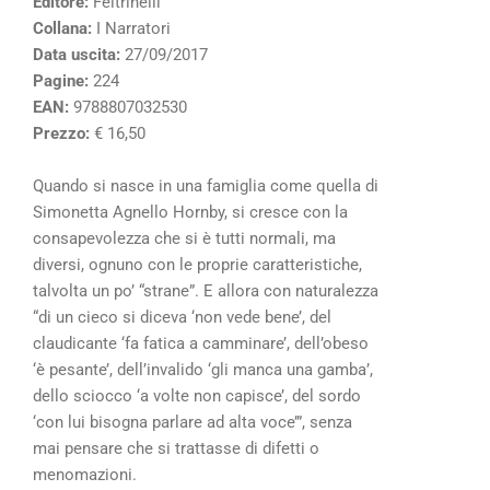
Editore:
Feltrinelli
Collana:
I Narratori
Data uscita:
27/09/2017
Pagine:
224
EAN:
9788807032530
Prezzo:
€ 16,50
Quando si nasce in una famiglia come quella di
Simonetta Agnello Hornby, si cresce con la
consapevolezza che si è tutti normali, ma
diversi, ognuno con le proprie caratteristiche,
talvolta un po’ “strane”. E allora con naturalezza
“di un cieco si diceva ‘non vede bene’, del
claudicante ‘fa fatica a camminare’, dell’obeso
‘è pesante’, dell’invalido ‘gli manca una gamba’,
dello sciocco ‘a volte non capisce’, del sordo
‘con lui bisogna parlare ad alta voce’”, senza
mai pensare che si trattasse di difetti o
menomazioni.