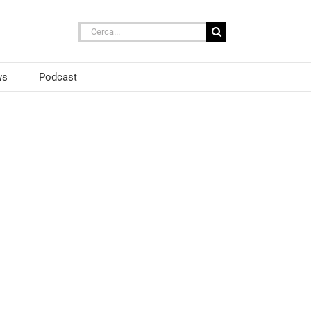
Cerca
per:
ws
Podcast