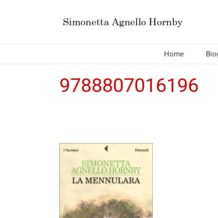
Salta
al
contenuto
Home
Bio
9788807016196