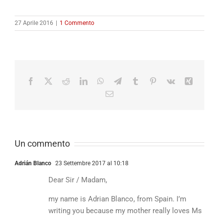
27 Aprile 2016
|
1 Commento
Facebook
X
Reddit
LinkedIn
WhatsApp
Telegram
Tumblr
Pinterest
Vk
Xing
Email
Un commento
Adrián Blanco
23 Settembre 2017 al 10:18
Dear Sir / Madam,
my name is Adrian Blanco, from Spain. I’m
writing you because my mother really loves Ms