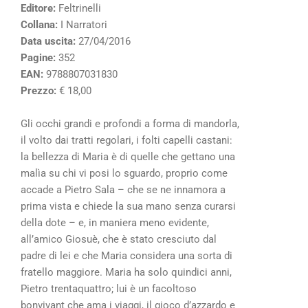
Editore:
Feltrinelli
Collana:
I Narratori
Data uscita:
27/04/2016
Pagine:
352
EAN:
9788807031830
Prezzo:
€ 18,00
Gli occhi grandi e profondi a forma di mandorla,
il volto dai tratti regolari, i folti capelli castani:
la bellezza di Maria è di quelle che gettano una
malìa su chi vi posi lo sguardo, proprio come
accade a Pietro Sala – che se ne innamora a
prima vista e chiede la sua mano senza curarsi
della dote – e, in maniera meno evidente,
all’amico Giosuè, che è stato cresciuto dal
padre di lei e che Maria considera una sorta di
fratello maggiore. Maria ha solo quindici anni,
Pietro trentaquattro; lui è un facoltoso
bonvivant che ama i viaggi, il gioco d’azzardo e