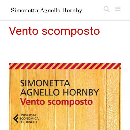
Salta
al
contenuto
Vento scomposto