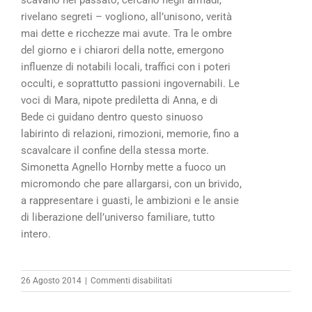
rivelano segreti – vogliono, all’unisono, verità
mai dette e ricchezze mai avute. Tra le ombre
del giorno e i chiarori della notte, emergono
influenze di notabili locali, traffici con i poteri
occulti, e soprattutto passioni ingovernabili. Le
voci di Mara, nipote prediletta di Anna, e di
Bede ci guidano dentro questo sinuoso
labirinto di relazioni, rimozioni, memorie, fino a
scavalcare il confine della stessa morte.
Simonetta Agnello Hornby mette a fuoco un
micromondo che pare allargarsi, con un brivido,
a rappresentare i guasti, le ambizioni e le ansie
di liberazione dell’universo familiare, tutto
intero.
su
26 Agosto 2014
|
Commenti disabilitati
Il
veleno