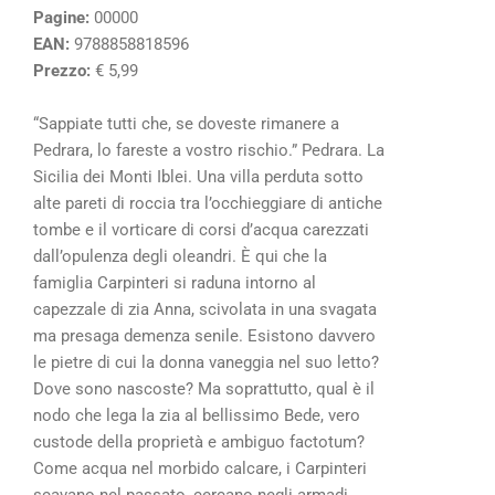
Pagine:
00000
EAN:
9788858818596
Prezzo:
€ 5,99
“Sappiate tutti che, se doveste rimanere a
Pedrara, lo fareste a vostro rischio.” Pedrara. La
Sicilia dei Monti Iblei. Una villa perduta sotto
alte pareti di roccia tra l’occhieggiare di antiche
tombe e il vorticare di corsi d’acqua carezzati
dall’opulenza degli oleandri. È qui che la
famiglia Carpinteri si raduna intorno al
capezzale di zia Anna, scivolata in una svagata
ma presaga demenza senile. Esistono davvero
le pietre di cui la donna vaneggia nel suo letto?
Dove sono nascoste? Ma soprattutto, qual è il
nodo che lega la zia al bellissimo Bede, vero
custode della proprietà e ambiguo factotum?
Come acqua nel morbido calcare, i Carpinteri
scavano nel passato, cercano negli armadi,