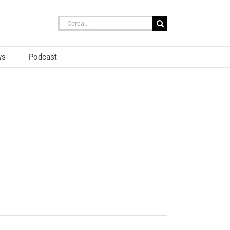
Cerca
per:
ws
Podcast