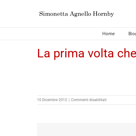
Salta
al
contenuto
Home
Bio
La prima volta che 
su
10 Dicembre 2012
|
Commenti disabilitati
La
prima
volta
che
vidi
la