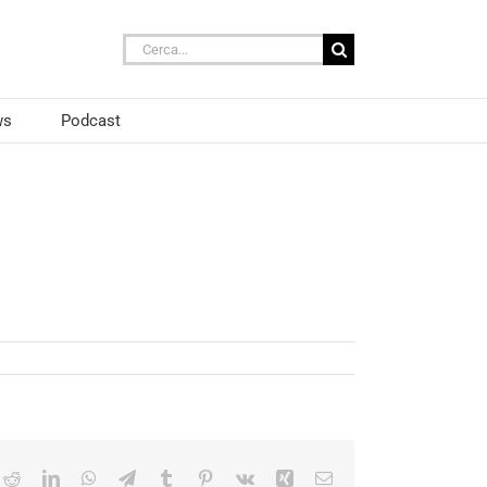
Cerca
per:
ws
Podcast
ok
Reddit
LinkedIn
WhatsApp
Telegram
Tumblr
Pinterest
Vk
Xing
Email