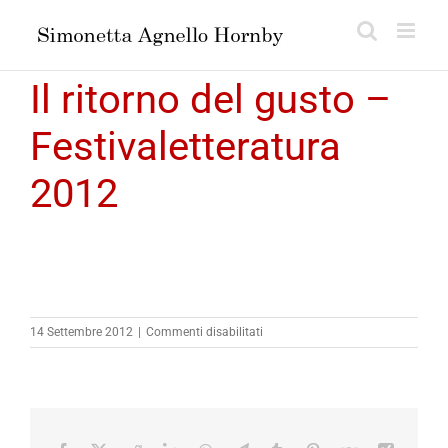
Salta
al
contenuto
Il ritorno del gusto –
Festivaletteratura
2012
su
14 Settembre 2012
|
Commenti disabilitati
Il
ritorno
del
gusto
–
Festivaletteratura